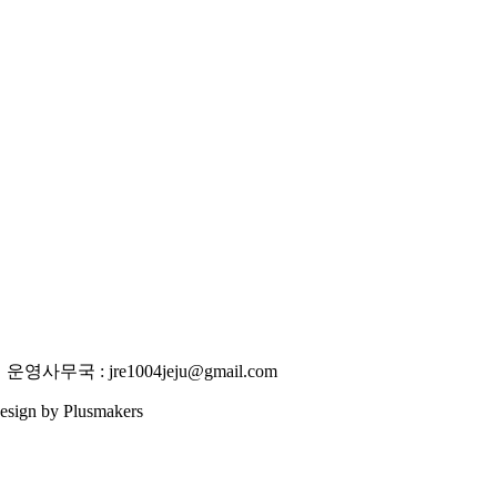
사무국 : jre1004jeju@gmail.com
 Design by Plusmakers