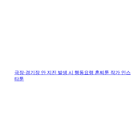
극장·경기장 안 지진 발생 시 행동요령
혼찌툰 작가 인스
타툰