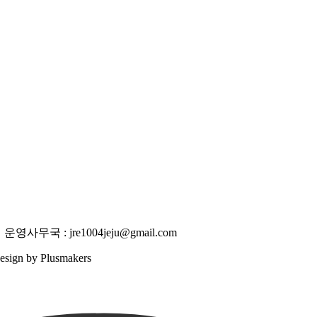
사무국 : jre1004jeju@gmail.com
 Design by Plusmakers