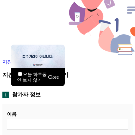
지진안전 공모전
지진안전 공모전 접수하기
오늘 하루동
Close
안 보지 않기
참가자 정보
1
이름