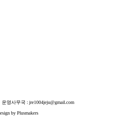
사무국 : jre1004jeju@gmail.com
 Design by Plusmakers