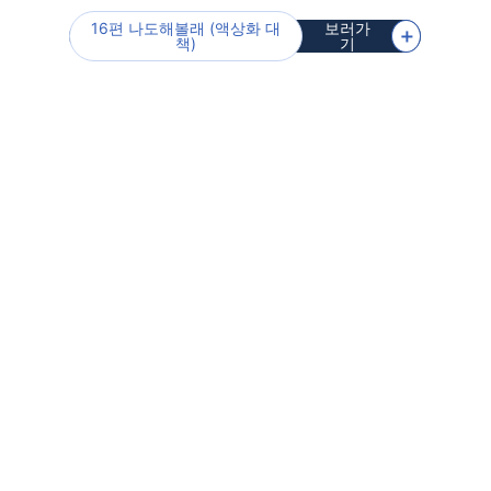
16편 나도해볼래 (액상화 대
보러가
＋
책)
기