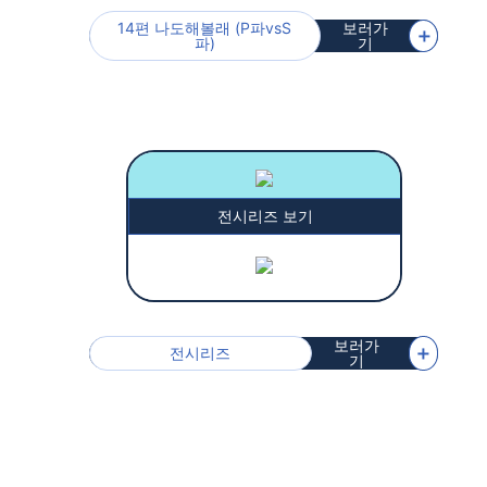
14편 나도해볼래 (P파vsS
보러가
＋
파)
기
전시리즈 보기
보러가
＋
전시리즈
기