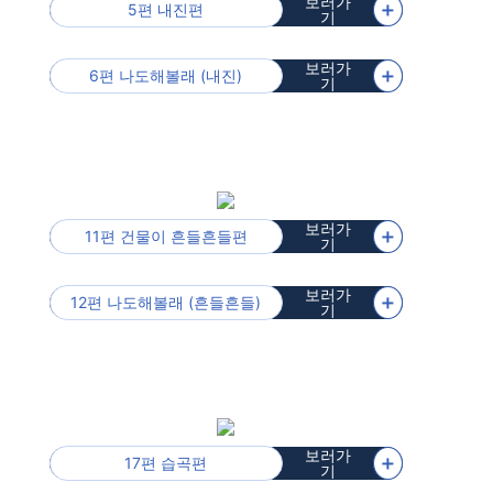
보러가
＋
5편 내진편
기
보러가
＋
6편 나도해볼래 (내진)
기
보러가
＋
11편 건물이 흔들흔들편
기
보러가
＋
12편 나도해볼래 (흔들흔들)
기
보러가
＋
17편 습곡편
기