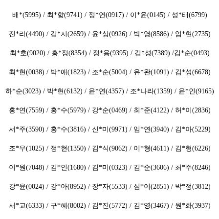
배*(5995) / 최*향(9741) / 정*연(0917) / 이*윤(0145) / 성*태(6799)
진*라(4490) / 김*지(2659) / 윤*상(0926) / 박*영(8586) / 엄*현(2735)
최*호(9020) / 홍*정(8354) / 정*용(9395) / 김*성(7389) /김*순(0493)
최*현(0038) / 박*애(1823) / 조*순(5004) / 유*완(1091) / 김*성(6678)
하*순(3023) / 박*현(6132) / 윤*연(4357) / 조*나라(1359) / 윤*인(9165)
홍*연(7559) / 홍*수(5979) / 강*순(0469) / 최*준(4122) / 허*이(2836)
서*주(3590) / 홍*수(3816) / 신*미(9971) / 임*연(3940) / 김*아(5229)
조*우(1025) / 정*현(1350) / 김*식(9062) / 이*형(4611) / 김*형(6226)
이*원(7048) / 김*인(1680) / 김*미(0323) / 김*순(3606) / 최*주(8246)
강*윤(0024) / 강*아(8952) / 장*자(5533) / 심*이(2851) / 박*정(3812)
서*교(6333) / 구*혜(8002) / 김*진(5772) / 김*영(3467) / 원*화(3937)