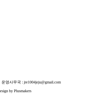
사무국 : jre1004jeju@gmail.com
 Design by Plusmakers